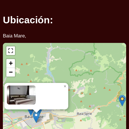
Ubicación:
Baia Mare,
+
−
×
Apartamente
ROMEO &
JULIETA