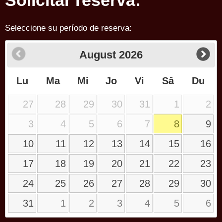
Solicitar reserva:
Seleccione su período de reserva:
August
2026
Lu
Ma
Mi
Jo
Vi
Sâ
Du
27
28
29
30
31
1
2
3
4
5
6
7
8
9
10
11
12
13
14
15
16
17
18
19
20
21
22
23
24
25
26
27
28
29
30
31
1
2
3
4
5
6